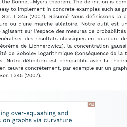
r the Bonnet–Myers theorem. The definition is com
asy to implement in concrete examples such as graphs
s, Ser. I 345 (2007). Résumé Nous définissons la 
re ou d'une marche aléatoire. Notre outil est un 
 agissant sur l'espace des mesures de probabilités
énéraliser des résultats classiques en courbure d
théorème de Lichnerowicz), la concentration gaus
alité de Sobolev logarithmique (conséquence de la
. Notre définition est compatible avec la théori
en œuvre concrètement, par exemple sur un graphe. Po
Ser. I 345 (2007).
Pill
ing over-squashing and
 on graphs via curvature