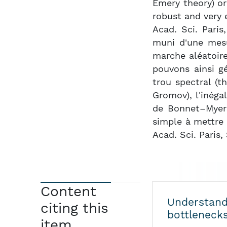
Émery theory) o
robust and very e
Acad. Sci. Pari
muni d'une mesu
marche aléatoire
pouvons ainsi g
trou spectral (
Gromov), l'inég
de Bonnet–Myers
simple à mettre 
Acad. Sci. Paris, 
Content
Understand
citing this
bottlenecks
item