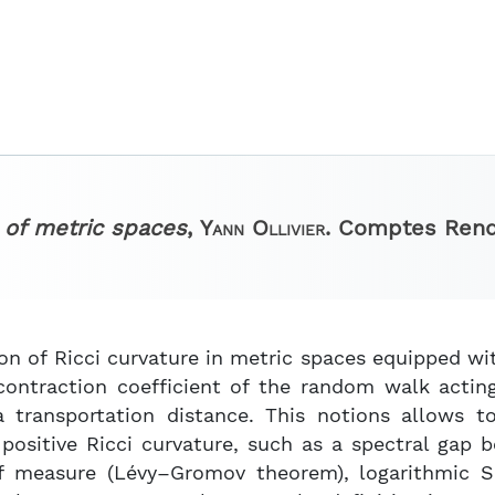
e of metric spaces
,
Yann Ollivier.
Comptes Rend
on of Ricci curvature in metric spaces equipped wi
contraction coefficient of the random walk actin
 transportation distance. This notions allows to
 positive Ricci curvature, such as a spectral gap
f measure (Lévy–Gromov theorem), logarithmic So